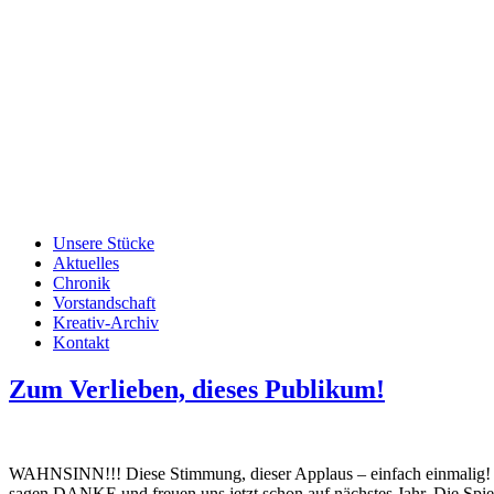
Unsere Stücke
Aktuelles
Chronik
Vorstandschaft
Kreativ-Archiv
Kontakt
Zum Verlieben, dieses Publikum!
WAHNSINN!!! Diese Stimmung, dieser Applaus – einfach einmalig! Be
sagen DANKE und freuen uns jetzt schon auf nächstes Jahr. Die Spiele