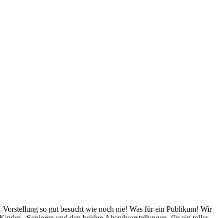
orstellung so gut besucht wie noch nie! Was für ein Publikum! Wir
Kinder-, Senioren und den beiden Abendvorstellungen, für ein tolles