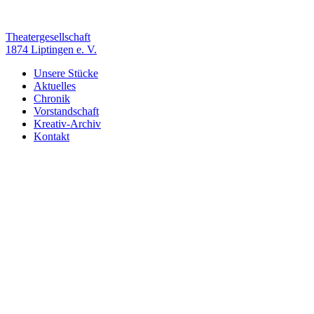
Zum
Inhalt
springen
Theatergesellschaft
1874 Liptingen e. V.
Unsere Stücke
Aktuelles
Chronik
Vorstandschaft
Kreativ-Archiv
Kontakt