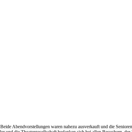
ide Abendvorstellungen waren nahezu ausverkauft und die Senioren-V
r und die Theatergesellschaft bedanken sich bei allen Besuchern, der 