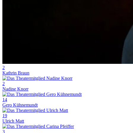
2
Kathrin Braun
2
Nadine Knorr
14
Gero Kühnemundt
19
Ulrich Matt
3