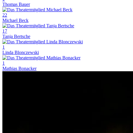
Thomas Bauer
22
Michael Beck
17
Tanja Bertsche
1
Linda Blonczewski
1
Mathias Bonacker