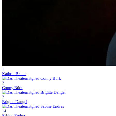
1
Kathrin Braun
2
Conny Bürk
2
Brigitte Dangel
14
Sabine Endres