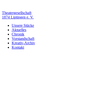
Zum
Inhalt
springen
Theatergesellschaft
1874 Liptingen e. V.
Unsere Stücke
Aktuelles
Chronik
Vorstandschaft
Kreativ-Archiv
Kontakt