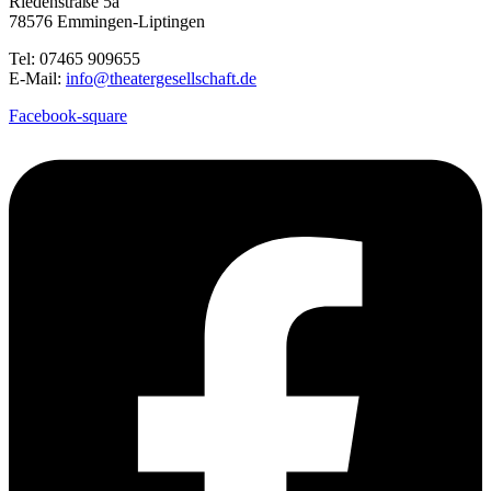
Riedenstraße 5a
78576 Emmingen-Liptingen
Tel: 07465 909655
E-Mail:
info@theatergesellschaft.de
Facebook-square