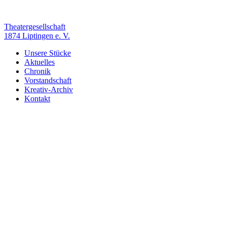
Zum
Inhalt
springen
Theatergesellschaft
1874 Liptingen e. V.
Unsere Stücke
Aktuelles
Chronik
Vorstandschaft
Kreativ-Archiv
Kontakt