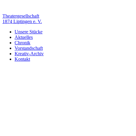
Zum
Inhalt
springen
Theatergesellschaft
1874 Liptingen e. V.
Unsere Stücke
Aktuelles
Chronik
Vorstandschaft
Kreativ-Archiv
Kontakt