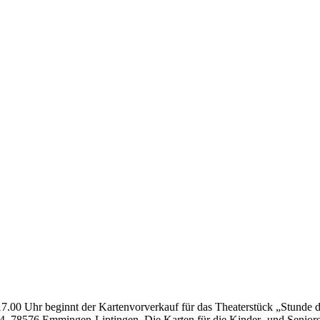
00 Uhr beginnt der Kartenvorverkauf für das Theaterstück „Stunde d
 44, 78576 Emmingen-Liptingen. Die Karten für die Kinder- und Senior