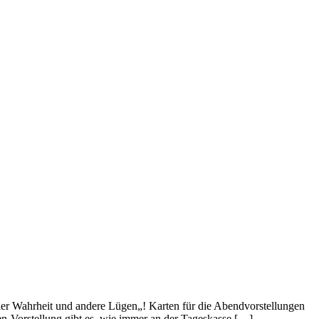
er Wahrheit und andere Lügen„! Karten für die Abendvorstellungen
en-Vorstellung gibt es, wie immer an der Tageskasse […]