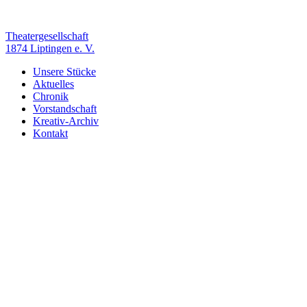
Zum
Inhalt
springen
Theatergesellschaft
1874 Liptingen e. V.
Unsere Stücke
Aktuelles
Chronik
Vorstandschaft
Kreativ-Archiv
Kontakt