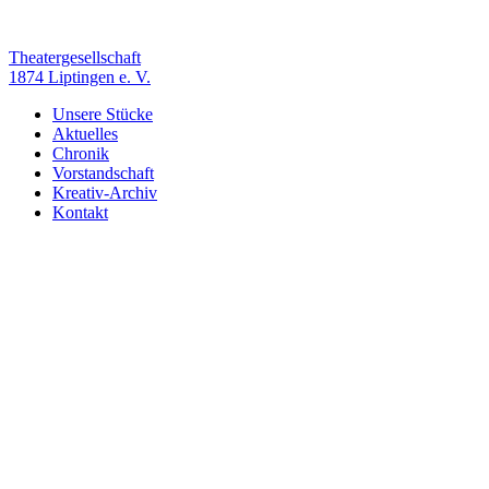
Zum
Inhalt
springen
Theatergesellschaft
1874 Liptingen e. V.
Unsere Stücke
Aktuelles
Chronik
Vorstandschaft
Kreativ-Archiv
Kontakt