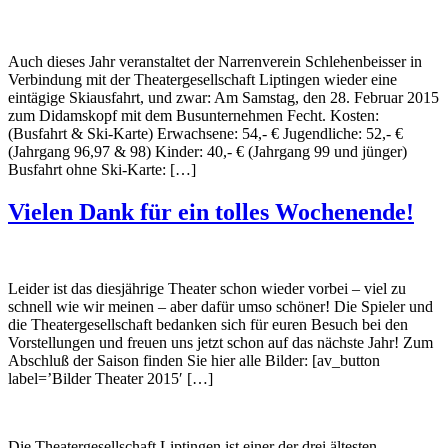
Auch dieses Jahr veranstaltet der Narrenverein Schlehenbeisser in
Verbindung mit der Theatergesellschaft Liptingen wieder eine
eintägige Skiausfahrt, und zwar: Am Samstag, den 28. Februar 2015
zum Didamskopf mit dem Busunternehmen Fecht. Kosten:
(Busfahrt & Ski-Karte) Erwachsene: 54,- € Jugendliche: 52,- €
(Jahrgang 96,97 & 98) Kinder: 40,- € (Jahrgang 99 und jünger)
Busfahrt ohne Ski-Karte: […]
Vielen Dank für ein tolles Wochenende!
Leider ist das diesjährige Theater schon wieder vorbei – viel zu
schnell wie wir meinen – aber dafür umso schöner! Die Spieler und
die Theatergesellschaft bedanken sich für euren Besuch bei den
Vorstellungen und freuen uns jetzt schon auf das nächste Jahr! Zum
Abschluß der Saison finden Sie hier alle Bilder: [av_button
label=’Bilder Theater 2015′ […]
Die Theatergesellschaft Liptingen ist einer der drei ältesten