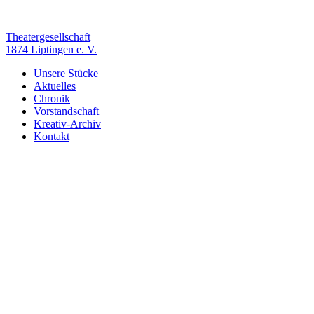
Zum
Inhalt
springen
Theatergesellschaft
1874 Liptingen e. V.
Unsere Stücke
Aktuelles
Chronik
Vorstandschaft
Kreativ-Archiv
Kontakt