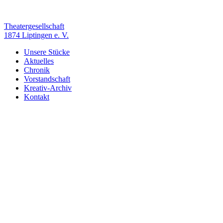
Zum
Inhalt
springen
Theatergesellschaft
1874 Liptingen e. V.
Unsere Stücke
Aktuelles
Chronik
Vorstandschaft
Kreativ-Archiv
Kontakt